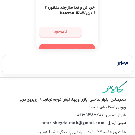
خرد کن و غذا ساز چند منظوره 2
لیتری Deerma JR10W
ناموجود
مشاهده محصول
jr10w
بندرعباس، بلوار ساحلی، بازار اوزیها، نبش کوچه تجارت 9، روبروی درب
ورودی اسکله شهید حقانی
شماره تماس
09179387400
آدرس ایمیل
amir.sheyda.mob@gmail.com
هفت روز هفته، ۲۴ ساعت شبانه‌روز پاسخگوی شما هستیم.