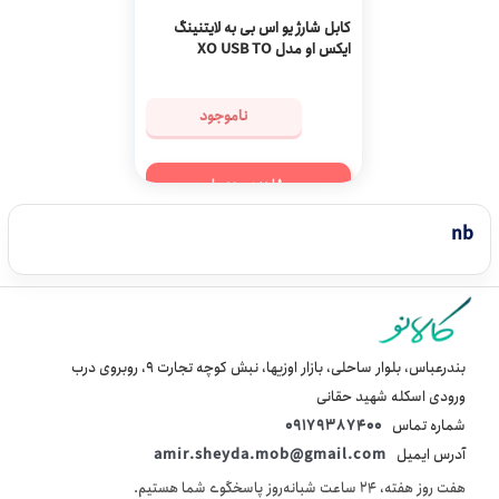
کابل شارژ یو اس بی به لایتنینگ
ایکس او مدل XO USB TO
LIGHTNING CABLE XO-NB138
ناموجود
مشاهده محصول
nb
بندرعباس، بلوار ساحلی، بازار اوزیها، نبش کوچه تجارت 9، روبروی درب
ورودی اسکله شهید حقانی
شماره تماس
09179387400
آدرس ایمیل
amir.sheyda.mob@gmail.com
هفت روز هفته، ۲۴ ساعت شبانه‌روز پاسخگوی شما هستیم.