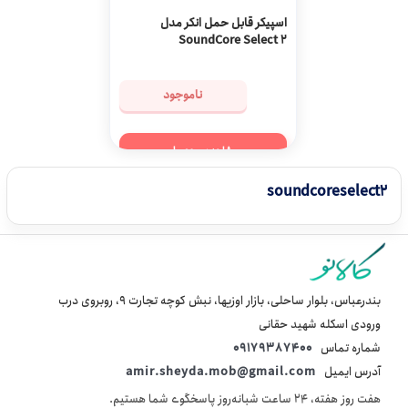
اسپیکر قابل حمل انکر مدل
SoundCore Select 2
ناموجود
مشاهده محصول
soundcoreselect2
بندرعباس، بلوار ساحلی، بازار اوزیها، نبش کوچه تجارت 9، روبروی درب
ورودی اسکله شهید حقانی
شماره تماس
09179387400
آدرس ایمیل
amir.sheyda.mob@gmail.com
هفت روز هفته، ۲۴ ساعت شبانه‌روز پاسخگوی شما هستیم.