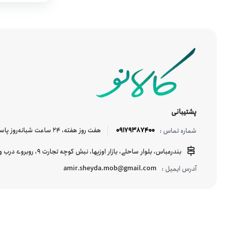
پشتیبانی
09179387400
هفت روز هفته، ۲۴ ساعت شبانه‌روز پاسخگوی شما هستیم.
شماره تماس :
بندرعباس، بلوار ساحلی، بازار اوزیها، نبش کوچه تجارت 9، روبروی درب ورودی اسکله شهید حقانی
amir.sheyda.mob@gmail.com
آدرس ایمیل :