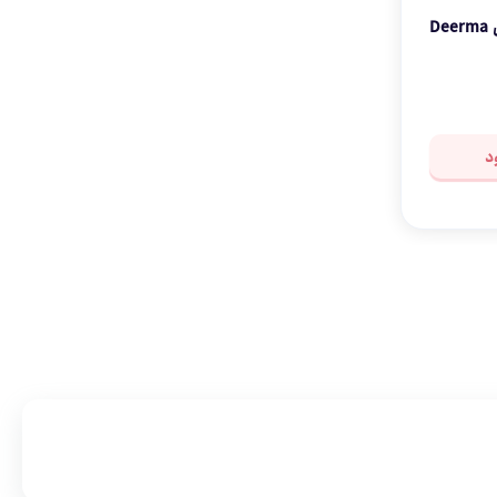
تی زمین شوی اسپری دار شیائومی Deerma
د