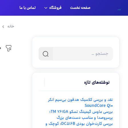
صفحه نخست
فروشگاه
تماس با ما
حساب کاربری من
خانه
پرداخت
م
سبد خرید
نوشته‌های تازه
نقد و بررسی کلاسیک هدفون بی‌سیم انکر
SoundCore Q10
بررسی ماوس گیمینگ تسکو TM 761GA؛
پرسروصدا و مناسب دست‌های بزرگ
بررسی کارت‌خوان بودی DC516B؛ کوچک و