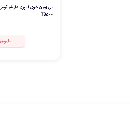
TB500
ناموجو