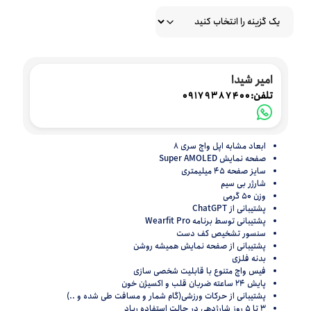
امیر شیدا
تلفن:
09179387400
ابعاد مشابه اپل واچ سری 8
صفحه نمایش Super AMOLED
سایز صفحه 45 میلیمتری
شارژر بی سیم
وزن 50 گرمی
پشتیبانی از ChatGPT
پشتیبانی توسط برنامه Wearfit Pro
سنسور تشخیص کف دست
پشتیبانی از صفحه نمایش همیشه روشن
بدنه فلزی
فیس واچ متنوع با قابلیت شخصی سازی
پایش 24 ساعته ضربان قلب و اکسیژن خون
پشتیبانی از حرکات ورزشی(گام شمار و مسافت طی شده و ..)
3 تا 5 روز شارژدهی در حالت استفاده ریاد