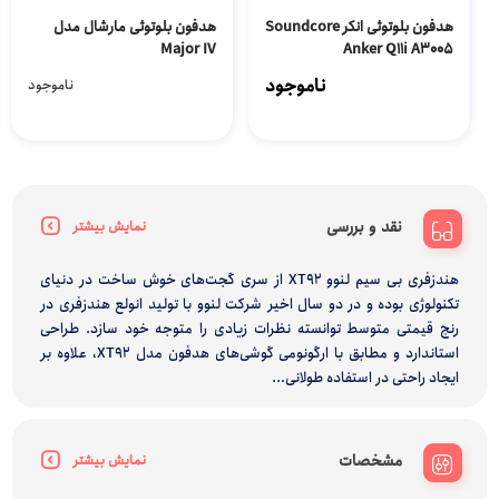
هدفون بلوتوثی انکر Soundcore
هدفون بلوتوثی مارشال مدل
Major IV
Anker Q11i A3005
ناموجود
ناموجود
نقد و بررسی
نمایش بیشتر
هندزفری بی سیم لنوو XT92 از سری گجت‌های خوش ساخت در دنیای
تکنولوژی بوده و در دو سال اخیر شرکت لنوو با تولید انولع هندزفری در
رنج قیمتی متوسط توانسته نظرات زیادی را متوجه خود سازد. طراحی
استاندارد و مطابق با ارگونومی گوشی‌های هدفون مدل XT92، علاوه بر
ایجاد راحتی در استفاده طولانی...
مشخصات
نمایش بیشتر