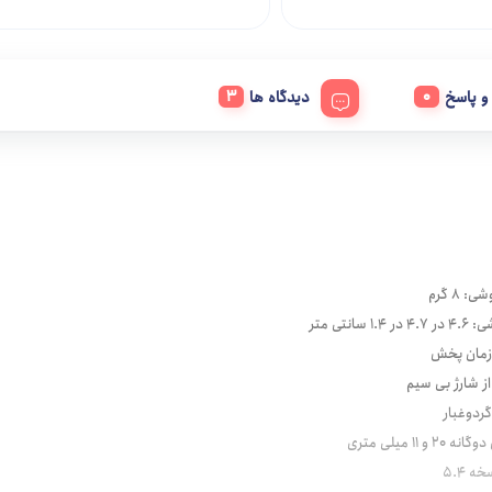
 پاسخ
دیدگاه ها
 8 گرم
1. سانتی متر
از شارژ بی سیم
ردوغبار
 و 11 میلی متری
ه 5.4