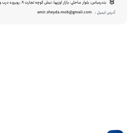
بندرعباس، بلوار ساحلی، بازار اوزیها، نبش کوچه تجارت 9، روبروی درب ورودی اسکله شهید حقانی
amir.sheyda.mob@gmail.com
آدرس ایمیل :