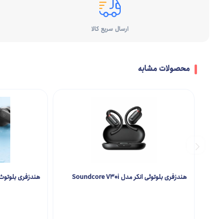
ارسال سریع کالا
محصولات مشابه
هندزفری بلوتوثی انکر مدل Soundcore V30i
هندزفری بلوتوث انکر مدل