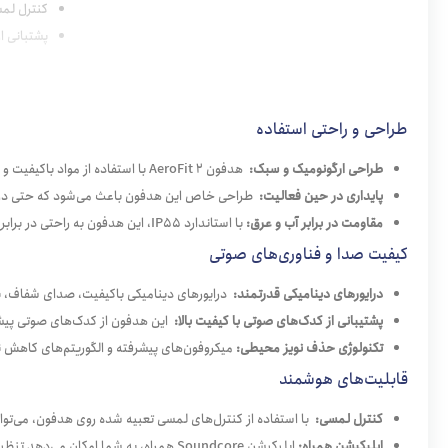
کنترل لم
پشتبانی از اپل
طراحی و راحتی استفاده
طراحی ارگونومیک و سبک:
هدفون AeroFit 2 با استفاده از مواد باکیفیت و طراحی مهندسی شده، وزن بسیار کمی دارد و به راحتی در گوش جای می‌گیرد. بالشتک‌های نرم و قابل تنظیم، راحتی استفاده طولانی‌مدت را تضمین می‌کنند.
پایداری در حین فعالیت:
طراحی خاص این هدفون باعث می‌شود که حتی در حین
مقاومت در برابر آب و عرق:
با استاندارد IP55، این هدفون به راحتی در برابر عرق، باران و گرد و غبار مقاومت می‌کند و برای استفاده در محیط‌های مرطوب و فعالیت‌های ورزشی بسیار مناسب است.
کیفیت صدا و فناوری‌های صوتی
درایورهای دینامیکی قدرتمند:
درایورهای دینامیکی باکیفیت، صدای شفاف، با
پشتیبانی از کدک‌های صوتی با کیفیت بالا:
این هدفون از کدک‌های صوتی پیشرفته مانند LDAC پشتیبانی می‌کند که امکان انتقال بی‌سیم سیگنال‌های صو
تکنولوژی حذف نویز محیطی:
میکروفون‌های پیشرفته و الگوریتم‌های کاهش ن
قابلیت‌های هوشمند
کنترل لمسی:
با استفاده از کنترل‌های لمسی تعبیه شده روی هدفون، می‌توان
اپلیکیشن همراه:
اپلیکیشن Soundcore همراه، به شما امکان می‌دهد تنظیمات هدفون را شخصی‌سازی کنید، اکولایزر را تنظیم کنید و به ویژگی‌های هوشمند دیگر دسترسی داشته باشید.