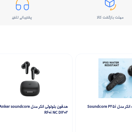
مهلت بازگشت کالا
پشتیبانی تلفنی
 Soundcore P25i
هدفون بلوتوثی انکر مدل Anker soundcore
R60i NC D1202