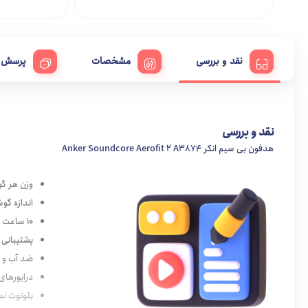
نقد و بررسی
مشخصات
پرسش و
نقد و بررسی
هدفون بی سیم انکر Anker Soundcore Aerofit 2 A3874
وزن هر گوشی:
اندازه گوشی: 4.6 در 4.7 در 4
10 ساعت زمان پخش
پشتیبانی 
ضد آب و گ
درایورهای دوگانه 20
بلوتوث نسخ