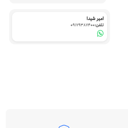
امیر شیدا
تلفن:
09179387400