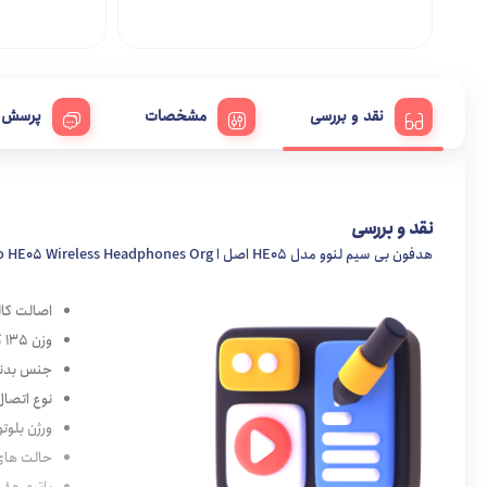
نقد و بررسی
مشخصات
پرسش و
نقد و بررسی
هدفون بی سیم لنوو مدل HE05 اصل ا Lenovo HE05 Wireless Headphones Org
اصالت کال
وزن 135 گرم
جنس بدنه
نوع اتصال
ورژن بلوتوث 5.0
حالت های