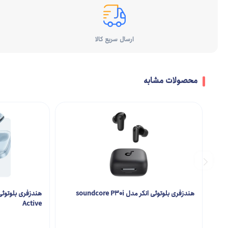
ارسال سریع کالا
محصولات مشابه
هندزفری بلوتوثی انکر مدل soundcore P30i
Active