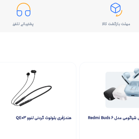
مهلت بازگشت کالا
پشتیبانی تلفنی
هندزفری بلوتوثی شیائومی مدل Redmi Buds 6
هندزفری بلوتوث گردنی لنوو QE03