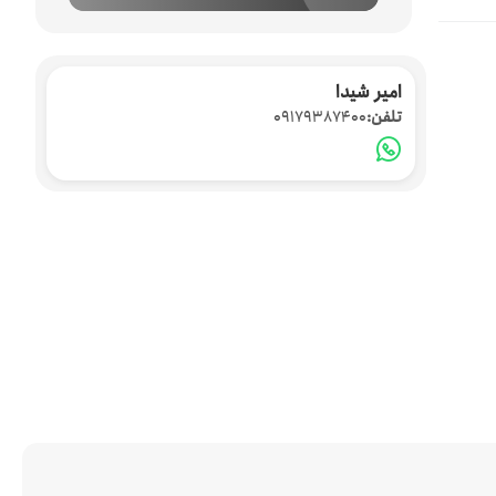
امیر شیدا
تلفن:
09179387400