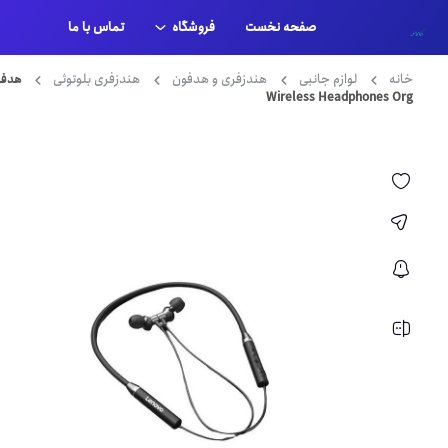
صفحه نخست
فروشگاه
تماس با ما
حساب کاربری من
خانه
لوازم جانبی
هندزفری و هدفون
هندزفری بلوتوثی
Wireless Headphones Org
پرداخت
سبد خرید