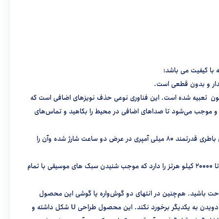
ین هدفون تعبیه شده است. این فناوری نوعی حذف نویزهای اضافی است که
د و موجب می‌شود تا صداهای اضافی در محیط را بکاهید و تماس‌های
باطری این محصول به گونه‌ای ساخته شده است که هشت الی دوازده ساعت قابلیت استفاده و 120 ساعت قابلیت استند-بای یا آمادگی برای پخش دارد. این باطری قدرتمند 80 میلی آمپری در عرض دو ساعت شارژ شده وآن را
مجهز به درایور 8 میلی‌متری برای پخش صوت است که شنیدن را بیش از پیش برای شما لذت‌بخش می‌کند. این محصول قابلیت دریافت دامنه فرکانسی 20 تا 20000 کیلو هرتز را دارد که موجب شنیدن سبک‌ های موسیقی با تمام
احت‌ باشید. هم‌چنین در انتهای دو گو‌ش‌واره یا گوشی این محصول
مگنت‌هایی جا سازی شده است که زمان ‌هایی که از آن استفاده نمی‌کنید به یکدیگر قفل شده تا هدفون بر روی گردن بماند و گره نخورد یا هنگام راه رفتن و دویدن به یکدیگر برخورد نکند. این محصول طراحی U شکل داشته و