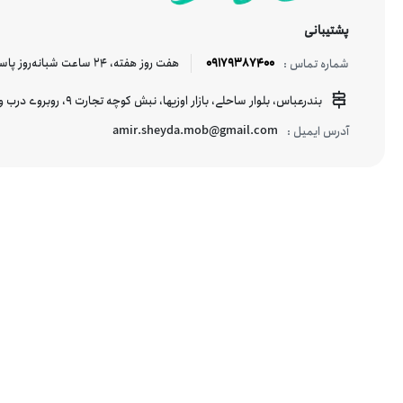
پشتیبانی
09179387400
هفت روز هفته، ۲۴ ساعت شبانه‌روز پاسخگوی شما هستیم.
شماره تماس :
بندرعباس، بلوار ساحلی، بازار اوزیها، نبش کوچه تجارت 9، روبروی درب ورودی اسکله شهید حقانی
amir.sheyda.mob@gmail.com
آدرس ایمیل :