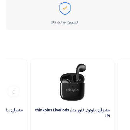
تضمین اصالت کالا
هندزفری بلوتوثی لنوو مدل thinkplus LivePods
هندزفری بلوتوث ل
LP1