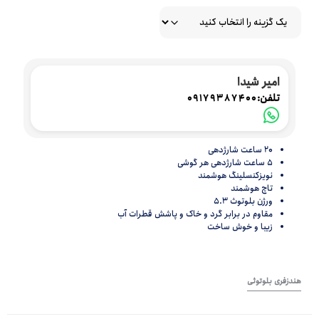
امیر شیدا
تلفن:
09179387400
20 ساعت شارژدهی
5 ساعت شارژدهی هر گوشی
نویزکنسلینگ هوشمند
تاچ هوشمند
ورژن بلوتوث 5.3
مقاوم در برابر گرد و خاک و پاشش قطرات آب
زیبا و خوش ساخت
هندزفری بلوتوثی