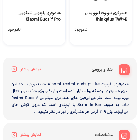
هندزفری بلوتوث لنوو مدل
هندزفری بلوتوثی شیائومی
Xiaomi Buds 3 Pro
thinkplus TW60B
Bluetooth Handsfree
ناموجود
ناموجود
نقد و بررسی
نمایش بیشتر
هندزفری بلوتوث Xiaomi Redmi Buds 4 Lite جدید‌ترین نسخه این
سری هندزفری بوده که روانه بازار شده است و از تکنولوژی حذف نویز فعال
بهره برده است. طراحی ایرفون های هندزفری شیائومی Redmi Buds 4
Lite به صورت Semi In-Ear یا ایرپادی است که درون گوش جای
می‌گیرند. وزن 3.9 گرمی هر هندزفری را نیز در نظر بگیرید...
مشخصات
نمایش بیشتر